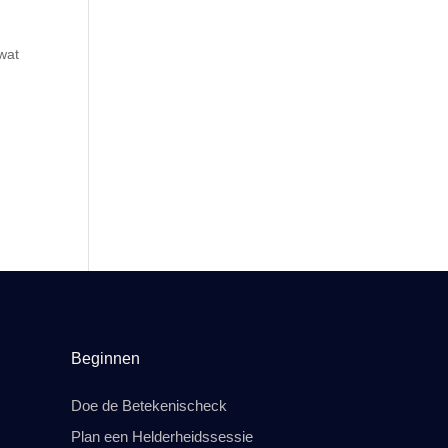
 wat
Beginnen
Doe de Betekenischeck
Plan een Helderheidssessie