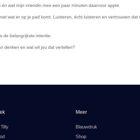
s én wat mijn vriendin mee een paar minuten daarvoor appte.
et wat er op je pad komt. Luisteren, écht luisteren en vertrouwen dat
 de belangrijkste intentie.
n denken en wat wil jou dat vertellen?
ek
Meer
Tilly
Blauwdruk
od
Shop