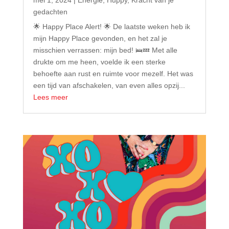
mei 1, 2024
|
Energie
,
Huppy
,
Kracht van je
gedachten
🌟 Happy Place Alert! 🌟 De laatste weken heb ik
mijn Happy Place gevonden, en het zal je
misschien verrassen: mijn bed! 🛌💤 Met alle
drukte om me heen, voelde ik een sterke
behoefte aan rust en ruimte voor mezelf. Het was
een tijd van afschakelen, van even alles opzij...
Lees meer