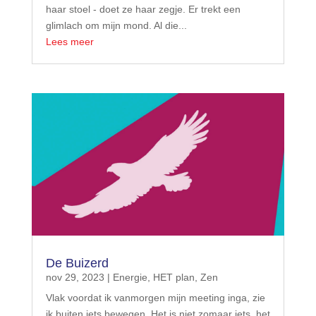
haar stoel - doet ze haar zegje. Er trekt een
glimlach om mijn mond. Al die...
Lees meer
De Buizerd
nov 29, 2023
|
Energie
,
HET plan
,
Zen
Vlak voordat ik vanmorgen mijn meeting inga, zie
ik buiten iets bewegen. Het is niet zomaar iets, het