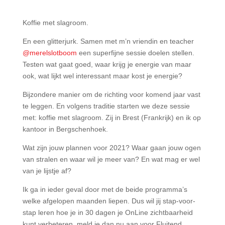
Koffie met slagroom.
En een glitterjurk. Samen met m’n vriendin en teacher
@merelslotboom
een superfijne sessie doelen stellen.
Testen wat gaat goed, waar krijg je energie van maar
ook, wat lijkt wel interessant maar kost je energie?
Bijzondere manier om de richting voor komend jaar vast
te leggen. En volgens traditie starten we deze sessie
met: koffie met slagroom. Zij in Brest (Frankrijk) en ik op
kantoor in Bergschenhoek.
Wat zijn jouw plannen voor 2021? Waar gaan jouw ogen
van stralen en waar wil je meer van? En wat mag er wel
van je lijstje af?
Ik ga in ieder geval door met de beide programma’s
welke afgelopen maanden liepen. Dus wil jij stap-voor-
stap leren hoe je in 30 dagen je OnLine zichtbaarheid
kunt verbeteren, meld je dan nu aan voor Fluitend