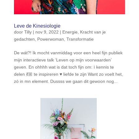
Leve de Kinesiologie
door
Tilly
|
nov 9, 2022
|
Energie
,
Kracht van je
gedachten
,
Powerwoman
,
Transformatie
De wát?! Ik mocht vanmiddag voor een heel fijn publiek
mijn interactieve talk ‘Leven op mijn voorwaarden’
geven. En ohhhh wat is dat toch fijn om: ℹ️ kennis te
delen 💃🏼 te inspireren ♥️ liefde te zijn Want zo voelt het,
zó in mn element. Dussss we gaan dit gewoon nog...