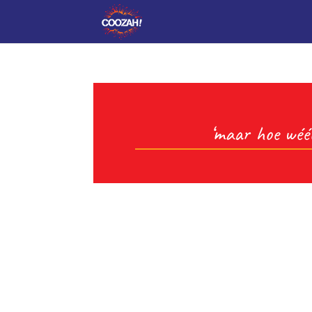
‘maar hoe wéét